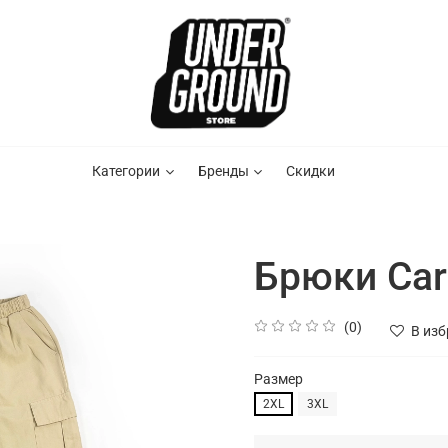
Категории
Бренды
Скидки
Брюки Car
(0)
В из
Размер
2XL
3XL