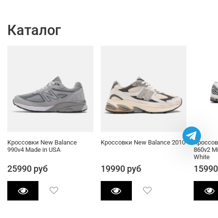
Каталог
Kроссовки New Balance
Kроссовки New Balance 2010
Кроссов
990v4 Made in USA
860v2 Mi
White
25990 руб
19990 руб
15990