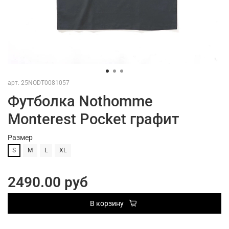
арт.
25NODT0081057
Футболка Nothomme
Monterest Pocket графит
Размер
S
M
L
XL
2490.00 руб
В корзину