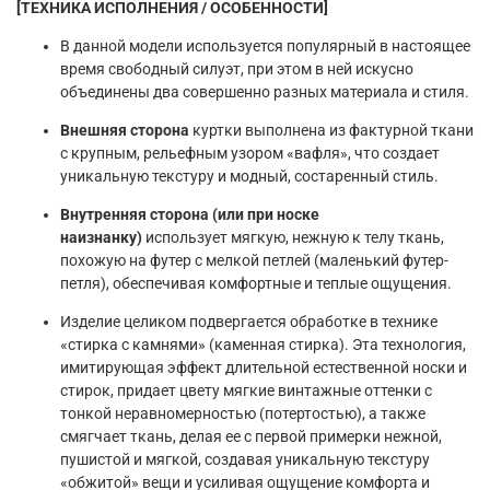
[ТЕХНИКА ИСПОЛНЕНИЯ / ОСОБЕННОСТИ]
В данной модели используется популярный в настоящее
время свободный силуэт, при этом в ней искусно
объединены два совершенно разных материала и стиля.
Внешняя сторона
куртки выполнена из фактурной ткани
с крупным, рельефным узором «вафля», что создает
уникальную текстуру и модный, состаренный стиль.
Внутренняя сторона (или при носке
наизнанку)
использует мягкую, нежную к телу ткань,
похожую на футер с мелкой петлей (маленький футер-
петля), обеспечивая комфортные и теплые ощущения.
Изделие целиком подвергается обработке в технике
«стирка с камнями» (каменная стирка). Эта технология,
имитирующая эффект длительной естественной носки и
стирок, придает цвету мягкие винтажные оттенки с
тонкой неравномерностью (потертостью), а также
смягчает ткань, делая ее с первой примерки нежной,
пушистой и мягкой, создавая уникальную текстуру
«обжитой» вещи и усиливая ощущение комфорта и