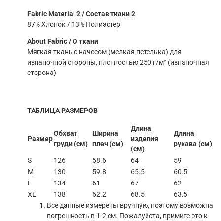
Fabric Material 2 / Состав ткани 2
87% Хлопок / 13% Полиэстер
About Fabric / О ткани
Мягкая ткань с начесом (мелкая петелька) для
изнаночной стороны, плотностью 250 г/м² (изнаночная
сторона)
ТАБЛИЦА РАЗМЕРОВ
Длина
Обхват
Ширина
Длина
Размер
изделия
груди (см)
плеч (см)
рукава (см)
(см)
S
126
58.6
64
59
M
130
59.8
65.5
60.5
L
134
61
67
62
XL
138
62.2
68.5
63.5
Все данные измерены вручную, поэтому возможна
погрешность в 1-2 см. Пожалуйста, примите это к