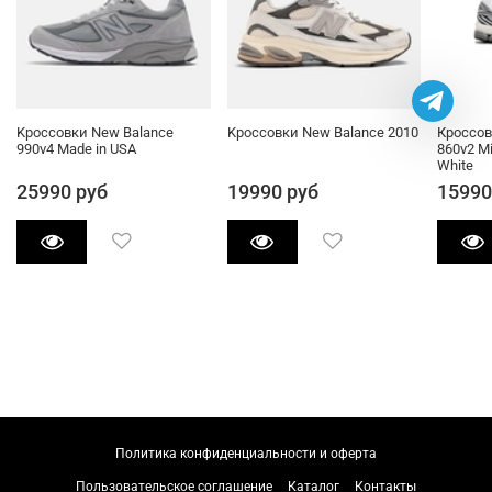
Kроссовки New Balance
Kроссовки New Balance 2010
Кроссов
990v4 Made in USA
860v2 Mi
White
25990 руб
19990 руб
15990
Политика конфиденциальности и оферта
Пользовательское соглашение
Каталог
Контакты