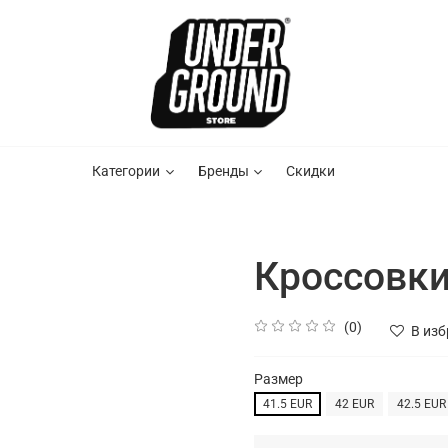
Категории
Бренды
Скидки
Кроссовки 
(0)
В из
Размер
41.5 EUR
42 EUR
42.5 EUR