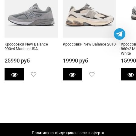
Kроссовки New Balance
Kроссовки New Balance 2010
Кроссов
990v4 Made in USA
860v2 Mi
White
25990 руб
19990 руб
15990
Политика конфиденциальности и оферта