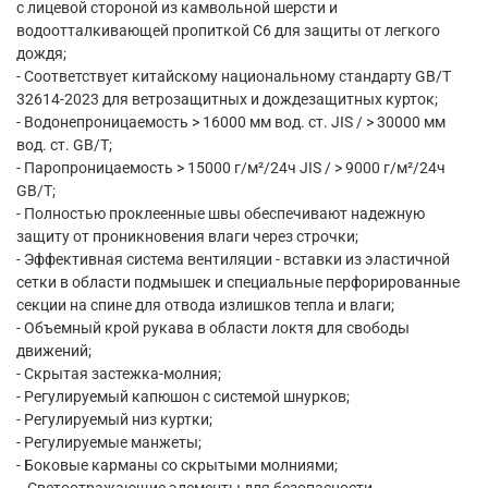
с лицевой стороной из камвольной шерсти и
водоотталкивающей пропиткой C6 для защиты от легкого
дождя;
- Соответствует китайскому национальному стандарту GB/T
32614-2023 для ветрозащитных и дождезащитных курток;
- Водонепроницаемость > 16000 мм вод. ст. JIS / > 30000 мм
вод. ст. GB/T;
- Паропроницаемость > 15000 г/м²/24ч JIS / > 9000 г/м²/24ч
GB/T;
- Полностью проклеенные швы обеспечивают надежную
защиту от проникновения влаги через строчки;
- Эффективная система вентиляции - вставки из эластичной
сетки в области подмышек и специальные перфорированные
секции на спине для отвода излишков тепла и влаги;
- Объемный крой рукава в области локтя для свободы
движений;
- Скрытая застежка-молния;
- Регулируемый капюшон с системой шнурков;
- Регулируемый низ куртки;
- Регулируемые манжеты;
- Боковые карманы со скрытыми молниями;
- Светоотражающие элементы для безопасности.