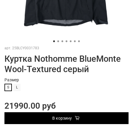
арт.
25BLCY0031783
Куртка Nothomme BlueMonte
Wool-Textured серый
Размер
S
L
21990.00 руб
В корзину