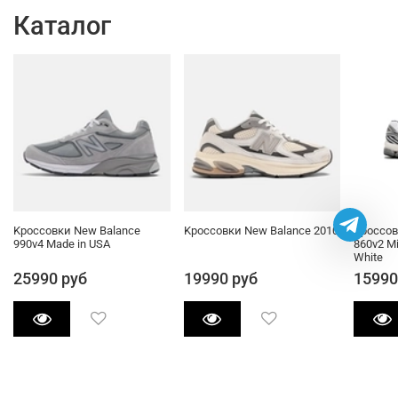
Каталог
Kроссовки New Balance
Kроссовки New Balance 2010
Кроссов
990v4 Made in USA
860v2 Mi
White
25990 руб
19990 руб
15990