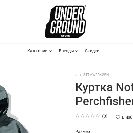
Категории
Бренды
Скидки
арт.
24TMW004GRN
Куртка No
Perchfish
(0)
В из
Размер