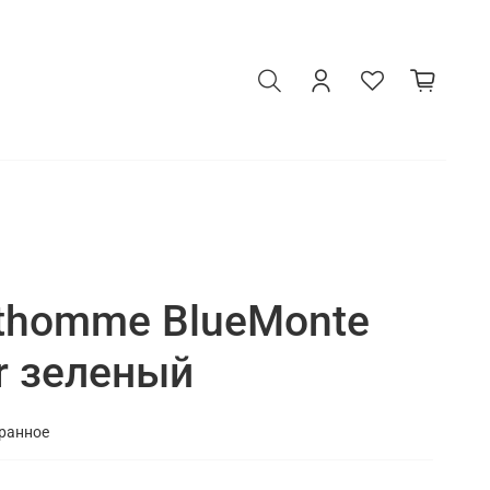
thomme BlueMonte
er зеленый
бранное