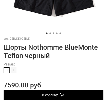
арт.
25BLDK005BLK
Шорты Nothomme BlueMonte
Teflon черный
Размер
S
L
7590.00 руб
В корзину