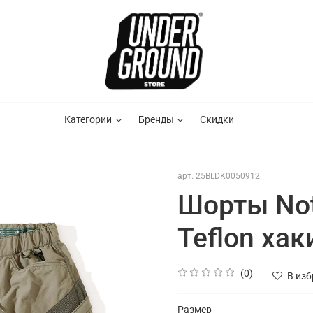
Категории
Бренды
Скидки
арт.
25BLDK0050912
Шорты No
Teflon хак
(0)
В из
Размер