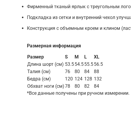
Фирменный тканый ярлык с треугольным лого
Подкладка из сетки и внутренний чехол улучш
Конструкция с объемным кроем и клином (ласт
Размерная информация
Размер
S
M
L
XL
Длина шорт (см)
53.5
54.5
55.5
56.5
Талия (см)
76
80
84
88
Бедра (см)
120
124
128
132
Обхват ноги (см)
78
80
82
84
*Все данные получены при ручном измерении.