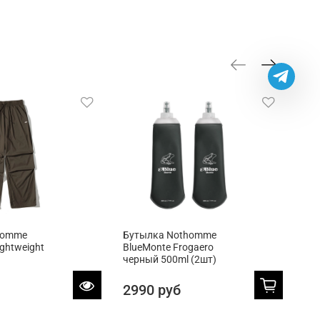
homme
Бутылка Nothomme
Бу
ightweight
BlueMonte Frogaero
Blu
черный 500ml (2шт)
зел
2990 руб
29