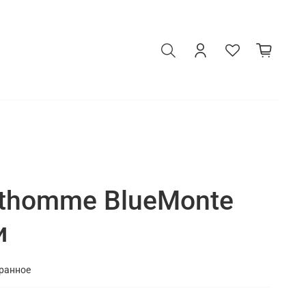
thomme BlueMonte
и
бранное