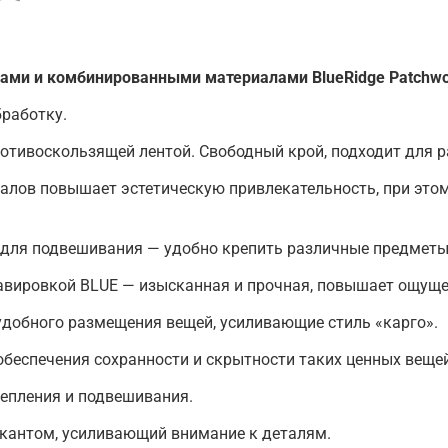
и и комбинированными материалами BlueRidge Patchwor
работку.
отивоскользящей лентой. Свободный крой, подходит для р
лов повышает эстетическую привлекательность, при этом 
 для подвешивания — удобно крепить различные предметы
равировкой BLUE — изысканная и прочная, повышает ощуще
добного размещения вещей, усиливающие стиль «карго».
обеспечения сохранности и скрытности таких ценных веще
репления и подвешивания.
 кантом, усиливающий внимание к деталям.