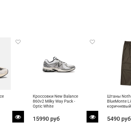
ce
Кроссовки New Balance
Штаны Not
860v2 Milky Way Pack -
BlueMonte L
Optic White
коричневый
15990 руб
5490 руб