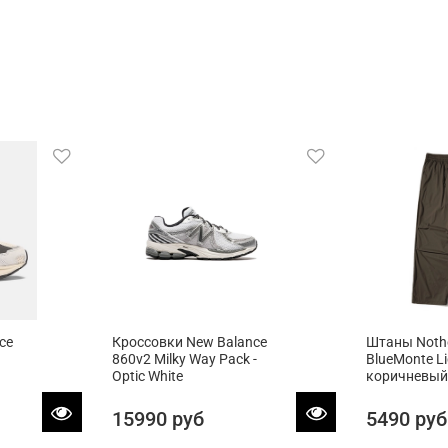
ce
Кроссовки New Balance
Штаны Not
860v2 Milky Way Pack -
BlueMonte L
Optic White
коричневый
15990 руб
5490 руб