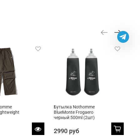
homme
Бутылка Nothomme
Бу
ightweight
BlueMonte Frogaero
Blu
черный 500ml (2шт)
зел
2990 руб
29