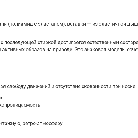
ани (полиамид с эластаном), вставки — из эластичной ды
с последующей стиркой достигается естественный состар
ля активных образов на природе. Это знаковая модель, со
я свободу движений и отсутствие скованности при носке.
в
хопроницаемость.
нтажную, ретро-атмосферу.