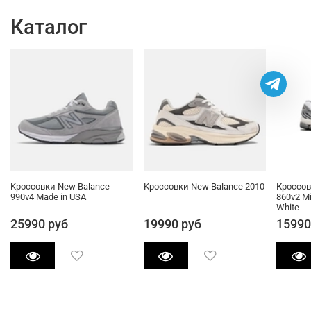
Каталог
Kроссовки New Balance
Kроссовки New Balance 2010
Кроссов
990v4 Made in USA
860v2 Mi
White
25990 руб
19990 руб
15990