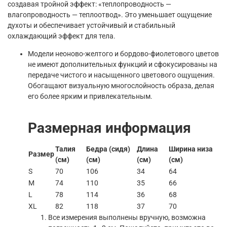
создавая тройной эффект: «теплопроводность —
влагопроводность — теплоотвод». Это уменьшает ощущение
духоты и обеспечивает устойчивый и стабильный
охлаждающий эффект для тела.
Модели неоново-желтого и бордово-фиолетового цветов
не имеют дополнительных функций и сфокусированы на
передаче чистого и насыщенного цветового ощущения.
Обогащают визуальную многослойность образа, делая
его более ярким и привлекательным.
Размерная информация
Талия
Бедра (сидя)
Длина
Ширина низа
Размер
(см)
(см)
(см)
(см)
S
70
106
34
64
M
74
110
35
66
L
78
114
36
68
XL
82
118
37
70
Все измерения выполнены вручную, возможна