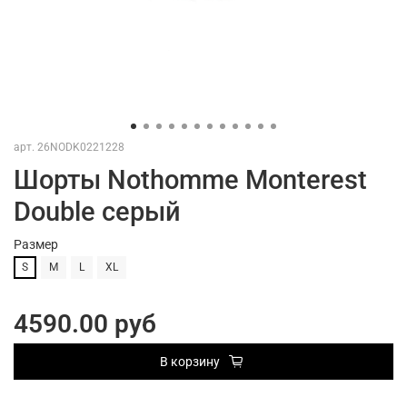
арт.
26NODK0221228
Шорты Nothomme Monterest
Double серый
Размер
S
M
L
XL
4590.00 руб
В корзину