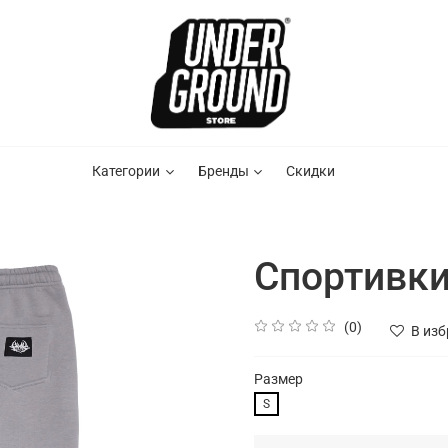
Категории
Бренды
Скидки
Спортивки
(0)
В из
Размер
S